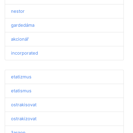
nestor
gardedáma
akcionář
incorporated
etatizmus
etatismus
ostrakisovat
ostrakizovat
žargon