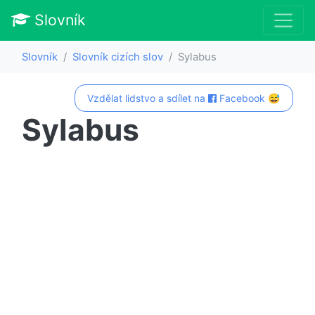
Slovník
Slovník
Slovník cizích slov
Sylabus
Vzdělat lidstvo a sdílet na
Facebook 😅
Sylabus