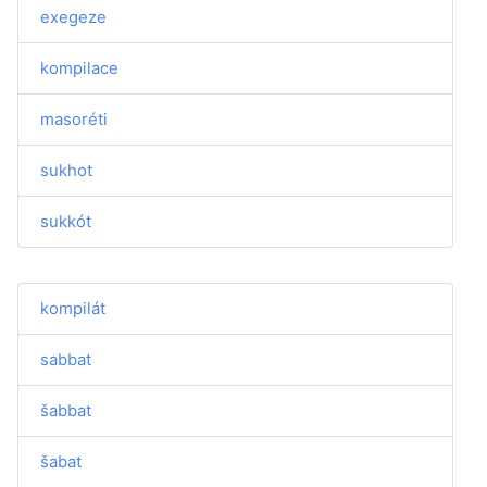
exegeze
kompilace
masoréti
sukhot
sukkót
kompilát
sabbat
šabbat
šabat