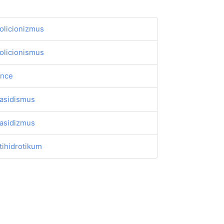
olicionizmus
olicionismus
nce
asidismus
asidizmus
tihidrotikum