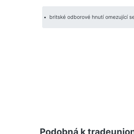
britské odborové hnutí omezující s
Podobná k tradeunio