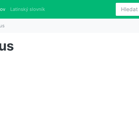
(aktuálně)
lov
Latinský slovník
us
us