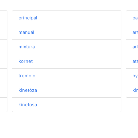
principál
pa
manuál
ar
mixtura
ar
kornet
at
tremolo
hy
kinetóza
ki
kinetosa