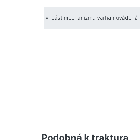
část mechanizmu varhan uváděná d
Podobná k traktura