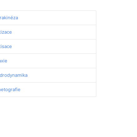
rakinéza
tizace
tisace
axie
drodynamika
netografie