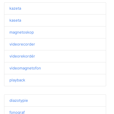
kazeta
kaseta
magnetoskop
videorecorder
videorekordér
videomagnetofon
playback
diazotypie
fonograf