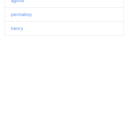
agóna
permalloy
henry