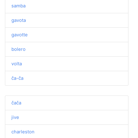
samba
gavota
gavotte
bolero
volta
ča-ča
čača
jive
charleston