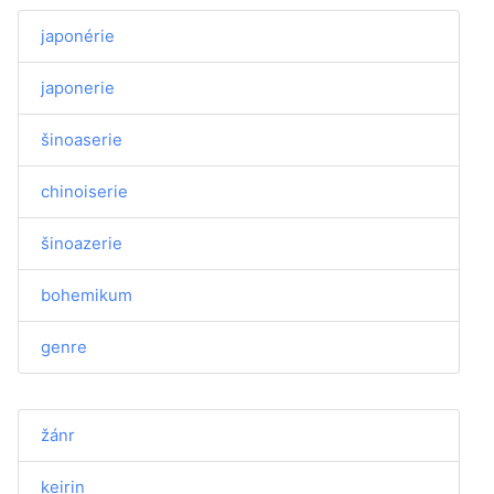
japonérie
japonerie
šinoaserie
chinoiserie
šinoazerie
bohemikum
genre
žánr
keirin