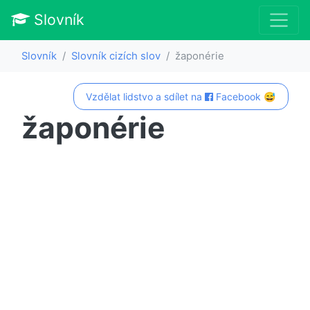
Slovník
Slovník
Slovník cizích slov
žaponérie
Vzdělat lidstvo a sdílet na
Facebook 😅
žaponérie