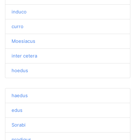
induco
curro
Moesiacus
inter cetera
hoedus
haedus
edus
Sorabi
prodigus