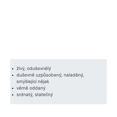
živý, oduševnělý
duševně uzpůsobený, naladěný,
smýšlející nějak
věrně oddaný
srdnatý, statečný