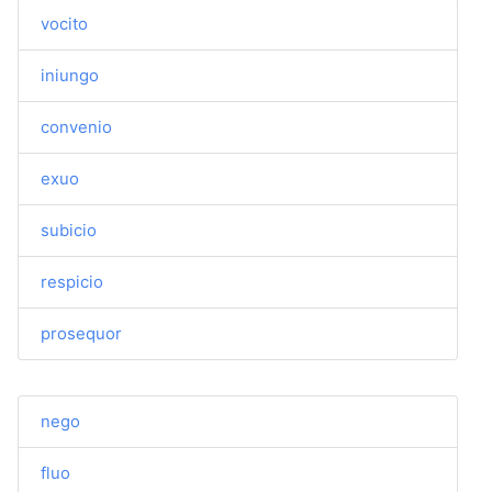
vocito
iniungo
convenio
exuo
subicio
respicio
prosequor
nego
fluo