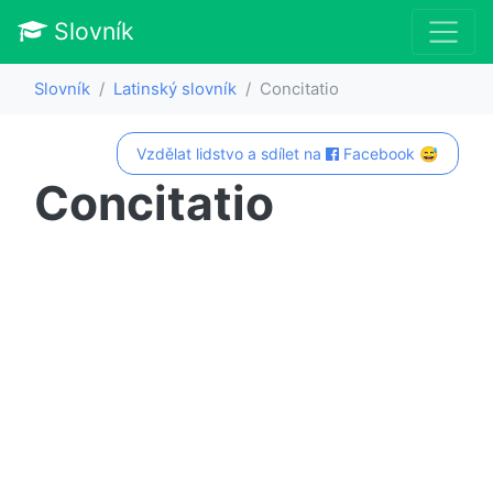
Slovník
Slovník
Latinský slovník
Concitatio
Vzdělat lidstvo a sdílet na
Facebook 😅
Concitatio