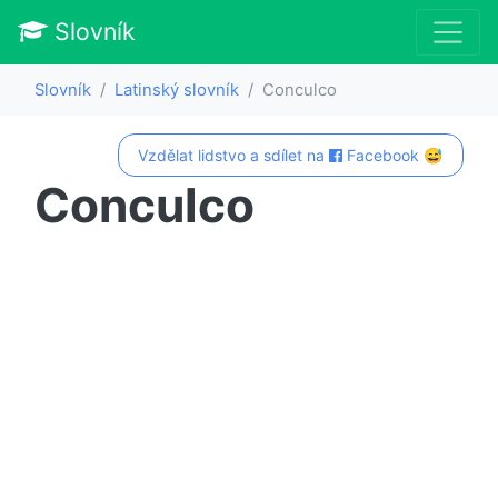
Slovník
Slovník
Latinský slovník
Conculco
Vzdělat lidstvo a sdílet na
Facebook 😅
Conculco