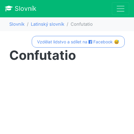
Slovník
Slovník
Latinský slovník
Confutatio
Vzdělat lidstvo a sdílet na
Facebook 😅
Confutatio