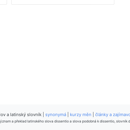
v a latinský slovník |
synonymá
|
kurzy měn
|
články a zajímavo
význam a překlad latinského slova dissentio a slova podobná k dissentio, slovník d