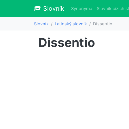
Slovník
Slovník
Synonyma
Slovník cizích s
Slovník
Latinský slovník
Dissentio
Dissentio