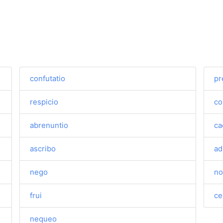
confutatio
pr
respicio
co
abrenuntio
ca
ascribo
ad
nego
no
frui
ce
nequeo