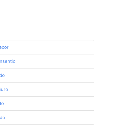
ecor
nsentio
do
iuro
lo
do