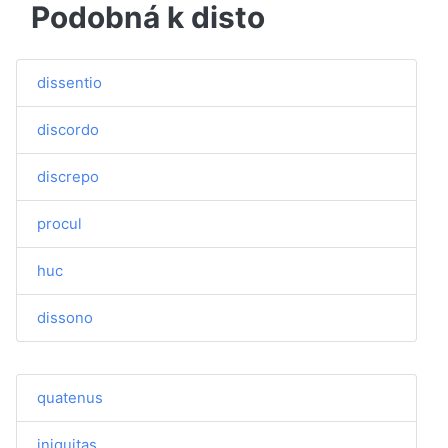
Podobná k disto
dissentio
discordo
discrepo
procul
huc
dissono
quatenus
iniquitas