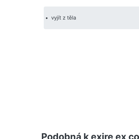
vyjít z těla
Podobná k exire ex c