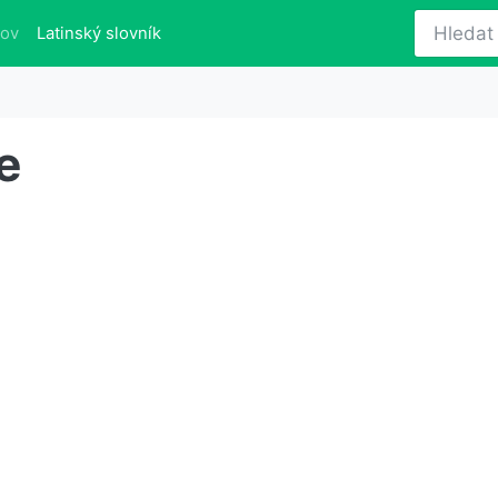
(aktuálně)
lov
Latinský slovník
e