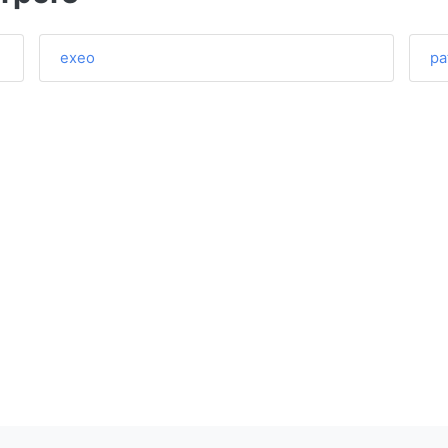
exeo
pa