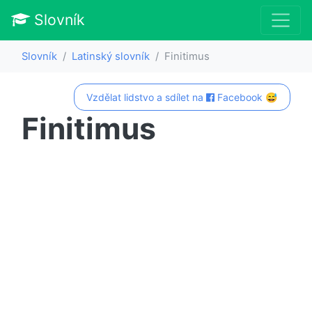
Slovník
Slovník
Latinský slovník
Finitimus
Vzdělat lidstvo a sdílet na
Facebook 😅
Finitimus