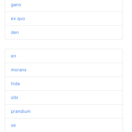
gano
ex quo
den
en
morans
hida
sibi
prandium
se