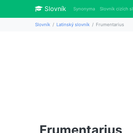
Slovník
Slovník
Synonyma
Slovník cizích s
Slovník
Latinský slovník
Frumentarius
Frumentarius