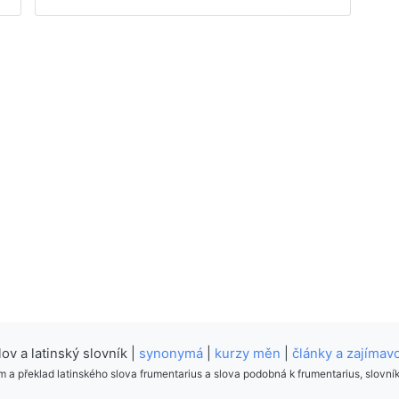
v a latinský slovník |
synonymá
|
kurzy měn
|
články a zajímavo
 a překlad latinského slova frumentarius a slova podobná k frumentarius, slovní