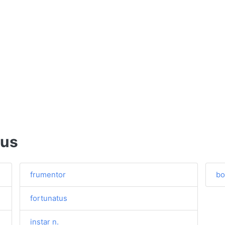
ius
frumentor
bo
fortunatus
instar n.