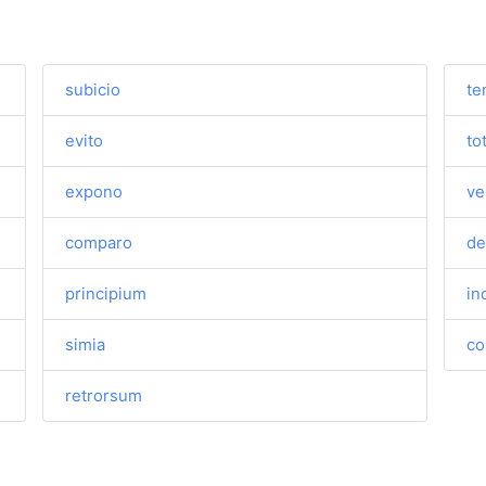
subicio
te
evito
to
expono
ve
comparo
de
principium
in
simia
co
retrorsum