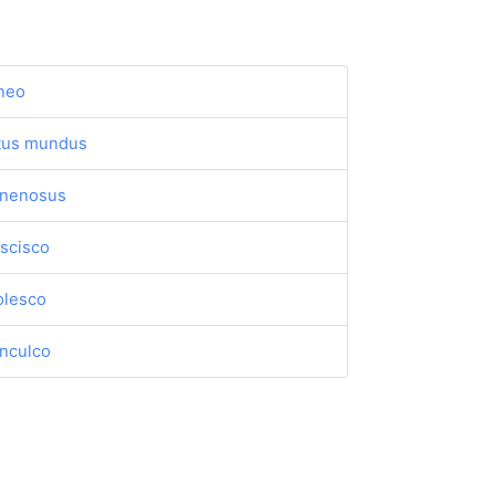
neo
tus mundus
nenosus
scisco
olesco
nculco