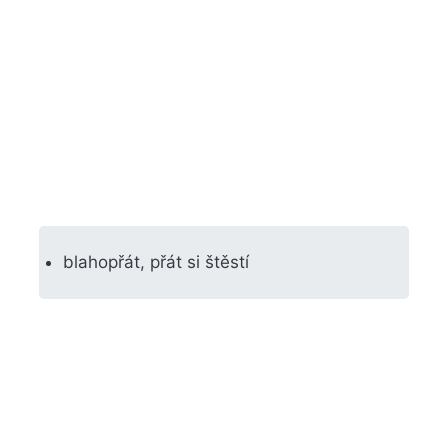
blahopřát, přát si štěstí