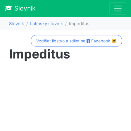
Slovník
Slovník
Latinský slovník
Impeditus
Vzdělat lidstvo a sdílet na
Facebook 😅
Impeditus