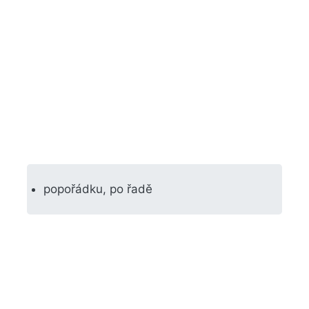
popořádku, po řadě