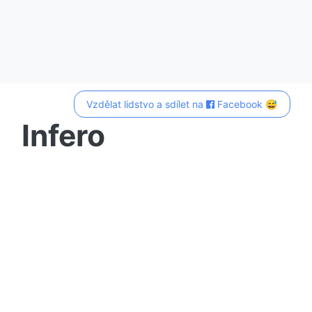
Vzdělat lidstvo a sdílet na
Facebook 😅
Infero