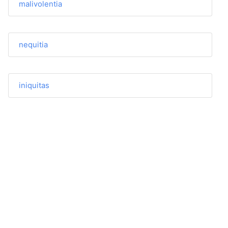
malivolentia
nequitia
iniquitas