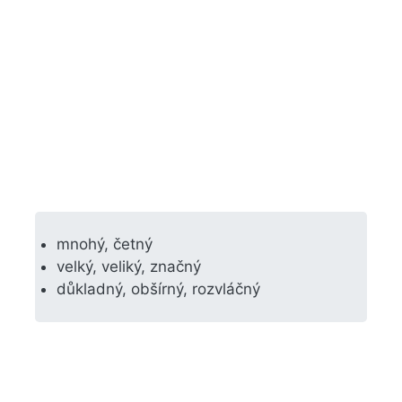
mnohý, četný
velký, veliký, značný
důkladný, obšírný, rozvláčný