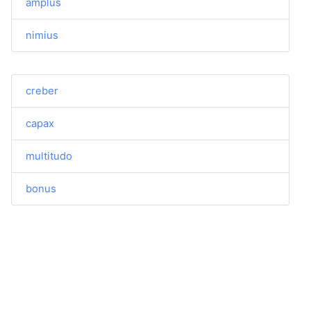
amplus
nimius
creber
capax
multitudo
bonus