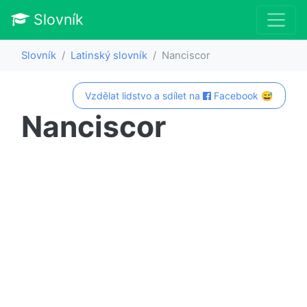
Slovník
Slovník
Latinský slovník
Nanciscor
Vzdělat lidstvo a sdílet na
Facebook 😅
Nanciscor