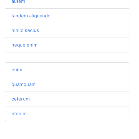
autem
tandem aliquando
nihilo secius
neque enim
enim
quamquam
ceterum
etenim