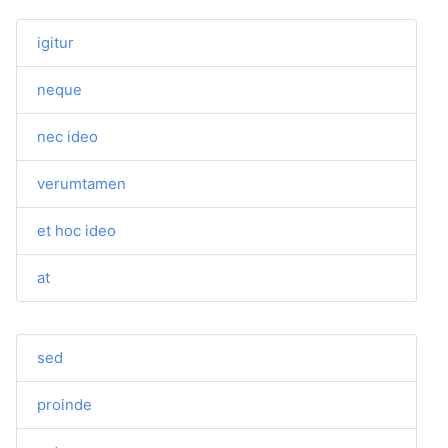
igitur
neque
nec ideo
verumtamen
et hoc ideo
at
sed
proinde