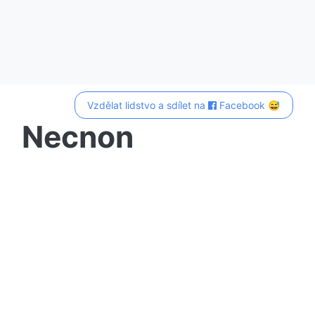
Vzdělat lidstvo a sdílet na
Facebook 😅
Necnon