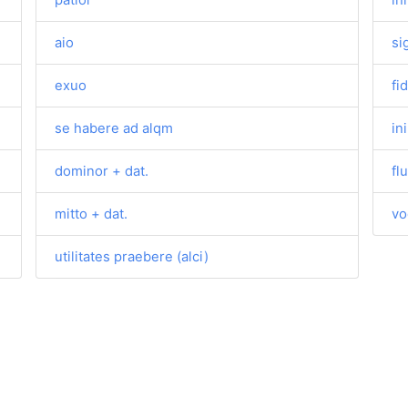
aio
si
exuo
fi
se habere ad alqm
in
dominor + dat.
fl
mitto + dat.
vo
utilitates praebere (alci)