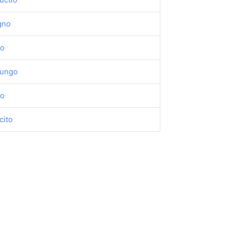
gno
do
iungo
uo
cito