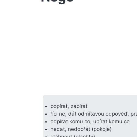
popírat, zapírat
říci ne, dát odmítavou odpověď, prav
odpírat komu co, upírat komu co
nedat, nedopřát (pokoje)
stáhnout (plachty)