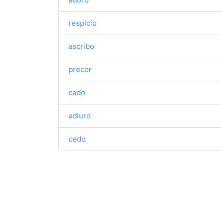
respicio
ascribo
precor
cado
adiuro
cedo