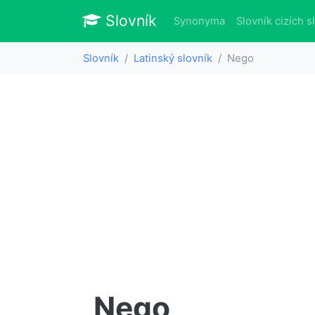
Slovník
Slovník
Synonyma
Slovník cizích s
Slovník
Latinský slovník
Nego
Nego