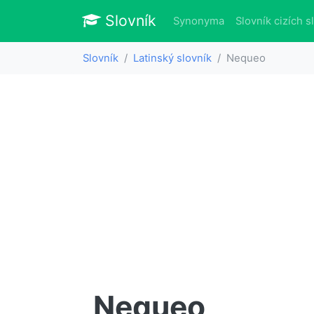
Slovník
Slovník
Synonyma
Slovník cizích s
Slovník
Latinský slovník
Nequeo
Nequeo