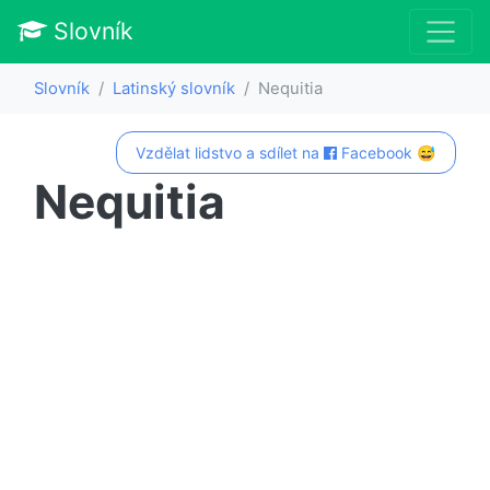
Slovník
Slovník
Latinský slovník
Nequitia
Vzdělat lidstvo a sdílet na
Facebook 😅
Nequitia