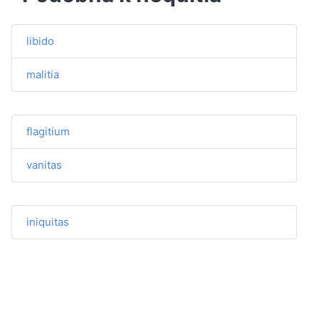
libido
malitia
flagitium
vanitas
iniquitas