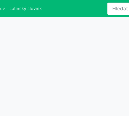
(aktuálně)
lov
Latinský slovník