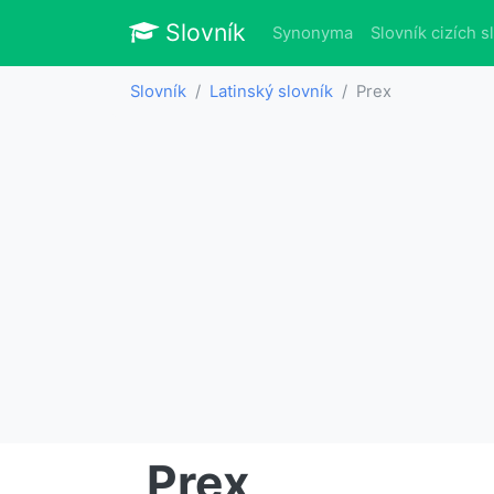
Slovník
Slovník
Synonyma
Slovník cizích s
Slovník
Latinský slovník
Prex
Prex