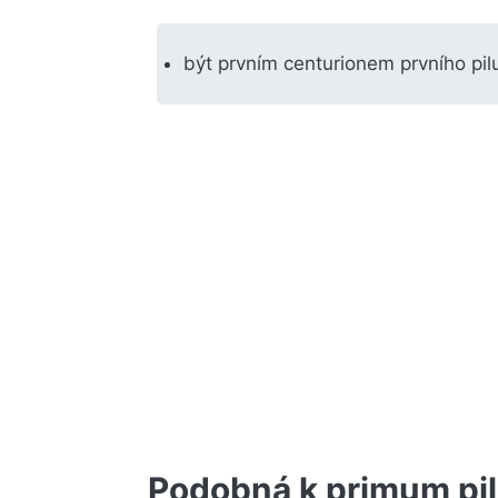
být prvním centurionem prvního pil
Podobná k primum pi