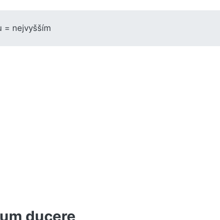
u = nejvyšším
lum ducere