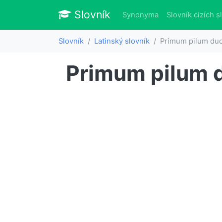
Slovník
Slovník
Synonyma
Slovník cizích s
Slovník
Latinský slovník
Primum pilum du
Primum pilum 