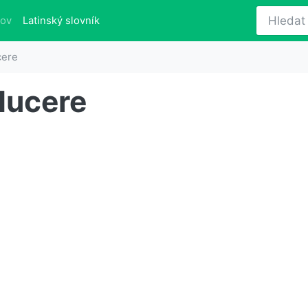
(aktuálně)
lov
Latinský slovník
cere
ducere