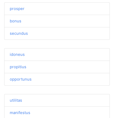
prosper
bonus
secundus
idoneus
propitius
opportunus
utilitas
manifestus