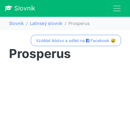
Slovník
Slovník
Latinský slovník
Prosperus
Vzdělat lidstvo a sdílet na
Facebook 😅
Prosperus