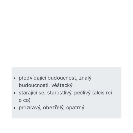
předvídající budoucnost, znalý
budoucnosti, věštecký
starající se, starostlivý, pečlivý (alcis rei
o co)
prozíravý, obezřelý, opatrný