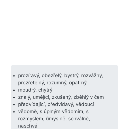
prozíravý, obezřelý, bystrý, rozvážný,
prozřetelný, rozumný, opatrný
moudrý, chytrý
znalý, umějící, zkušený, zběhlý v čem
předvídající, předvídavý, vědoucí
vědomě, s úplným vědomím, s
rozmyslem, úmyslně, schválně,
naschvál