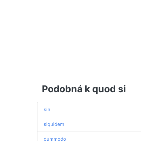
Podobná k quod si
sin
siquidem
dummodo