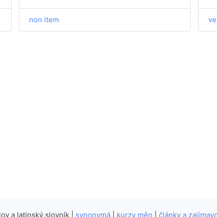
non item
ve
v a latinský slovník |
synonymá
|
kurzy měn
|
články a zajímavo