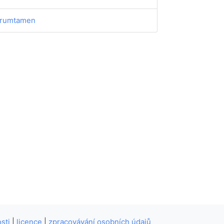
rumtamen
sti
|
licence
|
zpracovávání osobních údajů