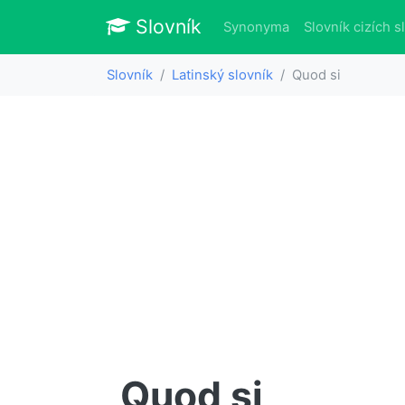
Slovník
Slovník
Synonyma
Slovník cizích s
Slovník
Latinský slovník
Quod si
Quod si