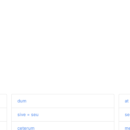
dum
at
sive = seu
se
ceterum
me