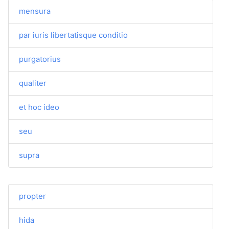
mensura
par iuris libertatisque conditio
purgatorius
qualiter
et hoc ideo
seu
supra
propter
hida