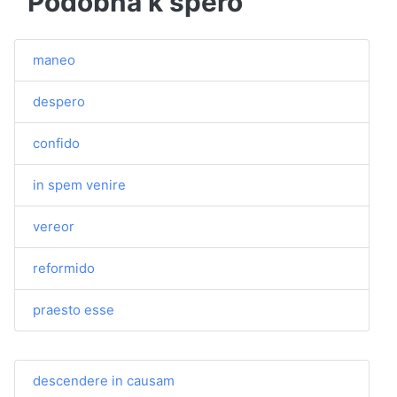
Podobná k spero
maneo
despero
confido
in spem venire
vereor
reformido
praesto esse
descendere in causam