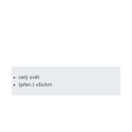
celý svět
(přen.) všichni