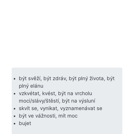
být svěží, být zdráv, být plný života, být
plný elánu
vzkvétat, kvést, být na vrcholu
moci/slávy/štěstí, být na výsluní
skvít se, vynikat, vyznamenávat se
být ve vážnosti, mít moc
bujet