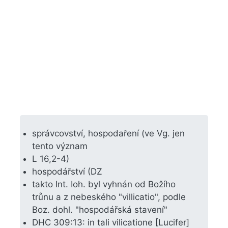
správcovství, hospodaření (ve Vg. jen
tento význam
L 16,2-4)
hospodářství (DZ
takto Int. Ioh. byl vyhnán od Božího
trůnu a z nebeského "villicatio", podle
Boz. dohl. "hospodářská stavení"
DHC 309:13: in tali vilicatione [Lucifer]