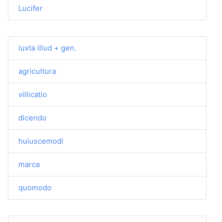
Lucifer
iuxta illud + gen.
agricultura
villicatio
dicendo
huiuscemodi
marca
quomodo