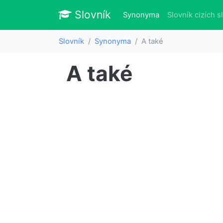
Slovník
Slovník
(aktuálně)
Synonyma
Slovník cizích s
Slovník
Synonyma
A také
A také