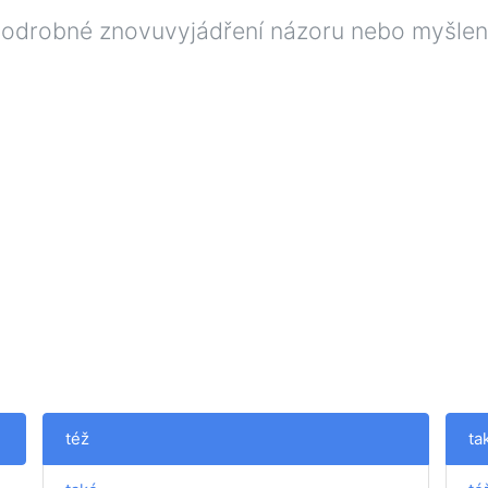
le podrobné znovuvyjádření názoru nebo myšle
též
ta