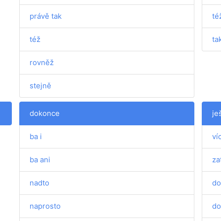
právě tak
té
též
ta
rovněž
stejně
dokonce
je
ba i
ví
ba ani
za
nadto
do
naprosto
do