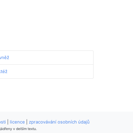
vněž
ktéž
sti
|
licence
|
zpracovávání osobních údajů
ádřeny v delším textu.