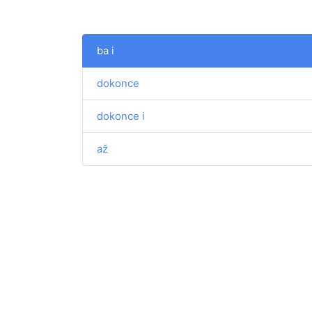
ba i
dokonce
dokonce i
až