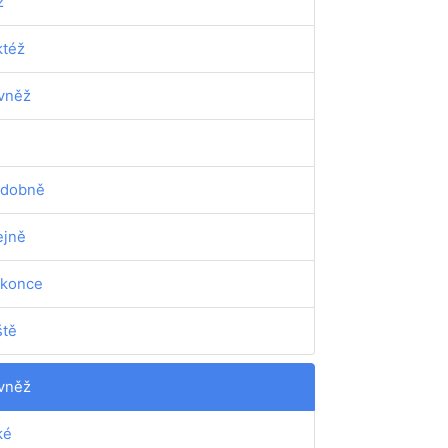
ž
ktéž
vněž
dobně
ejně
konce
ště
vněž
ké