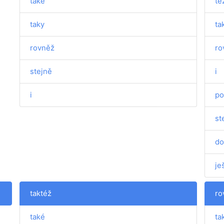
také
té
taky
ta
rovněž
ro
stejně
i
i
po
st
do
je
taktéž
ro
také
ta