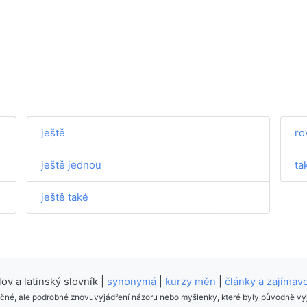
ještě
ro
ještě jednou
ta
ještě také
v a latinský slovník |
synonymá
|
kurzy měn
|
články a zajímavo
tručné, ale podrobné znovuvyjádření názoru nebo myšlenky, které byly původně vyj