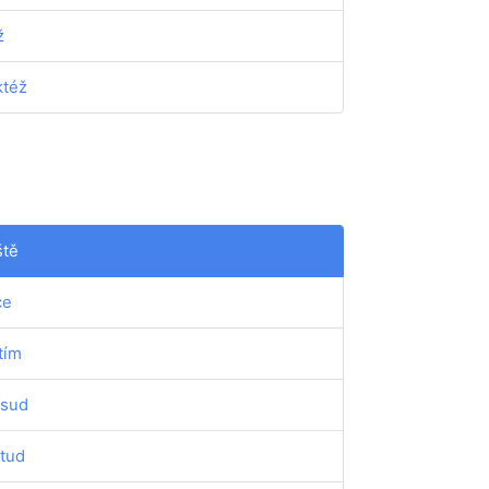
ž
ktéž
ště
ce
tím
sud
tud