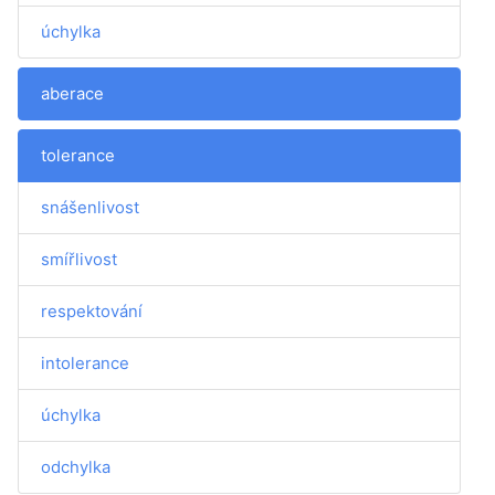
úchylka
aberace
tolerance
snášenlivost
smířlivost
respektování
intolerance
úchylka
odchylka