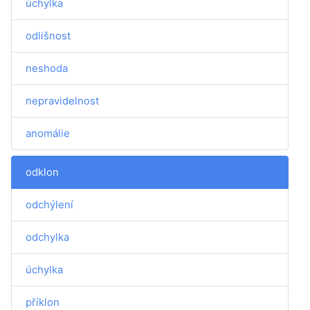
úchylka
odlišnost
neshoda
nepravidelnost
anomálie
odklon
odchýlení
odchylka
úchylka
příklon