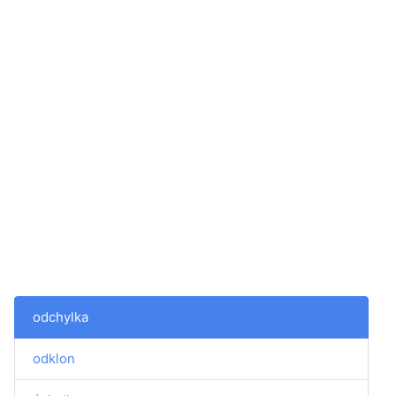
odchylka
odklon