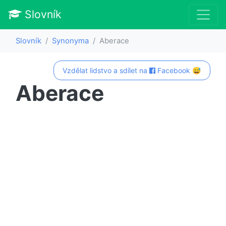
Slovník
Slovník
Synonyma
Aberace
Vzdělat lidstvo a sdílet na
Facebook 😅
Aberace