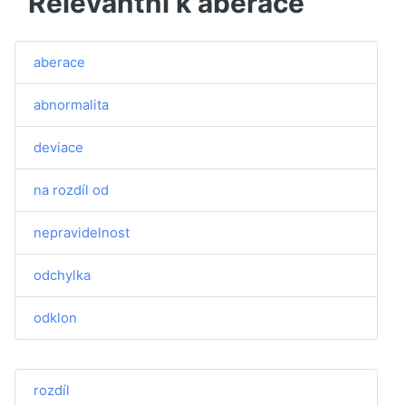
Relevantní k aberace
aberace
abnormalita
deviace
na rozdíl od
nepravidelnost
odchylka
odklon
rozdíl