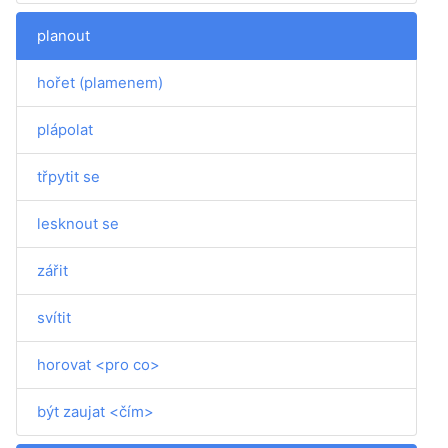
planout
hořet (plamenem)
plápolat
třpytit se
lesknout se
zářit
svítit
horovat <pro co>
být zaujat <čím>