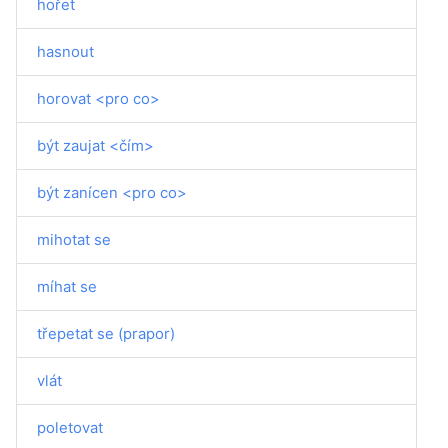
hořet
hasnout
horovat <pro co>
být zaujat <čím>
být zanícen <pro co>
mihotat se
míhat se
třepetat se (prapor)
vlát
poletovat