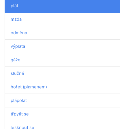
plát
mzda
odměna
výplata
gáže
služné
hořet (plamenem)
plápolat
třpytit se
lesknout se