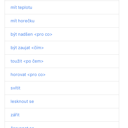
mít teplotu
mít horečku
být nadšen <pro co>
být zaujat <čím>
toužit <po čem>
horovat <pro co>
svítit
lesknout se
zářit