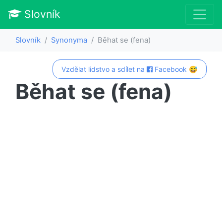
Slovník
Slovník
Synonyma
Běhat se (fena)
Vzdělat lidstvo a sdílet na
Facebook 😅
Běhat se (fena)