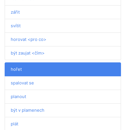
zářit
svítit
horovat <pro co>
být zaujat <čím>
hořet
spalovat se
planout
být v plamenech
plát