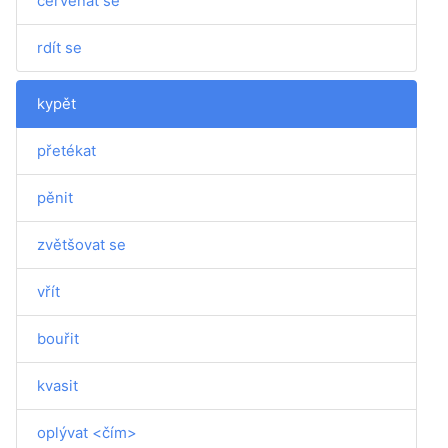
červenat se
rdít se
kypět
přetékat
pěnit
zvětšovat se
vřít
bouřit
kvasit
oplývat <čím>