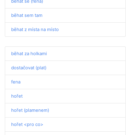
běhat se (fena)
běhat sem tam
běhat z místa na místo
běhat za holkami
dostačovat (plat)
fena
hořet
hořet (plamenem)
hořet <pro co>