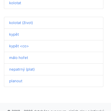
kolotat
kolotat (život)
kypět
kypět <co>
málo hořet
nepatrný (plat)
planout