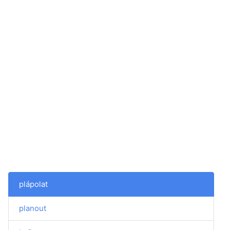
plápolat
planout