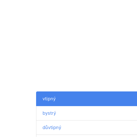
vtipný
bystrý
důvtipný