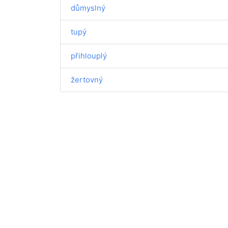
důmyslný
tupý
přihlouplý
žertovný