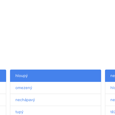
hloupý
ne
omezený
hl
nechápavý
ne
tupý
tě