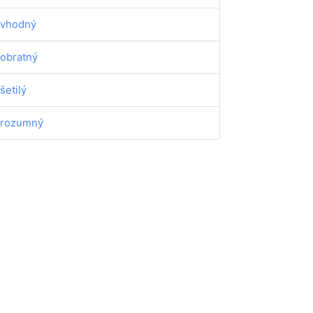
vhodný
obratný
šetilý
rozumný