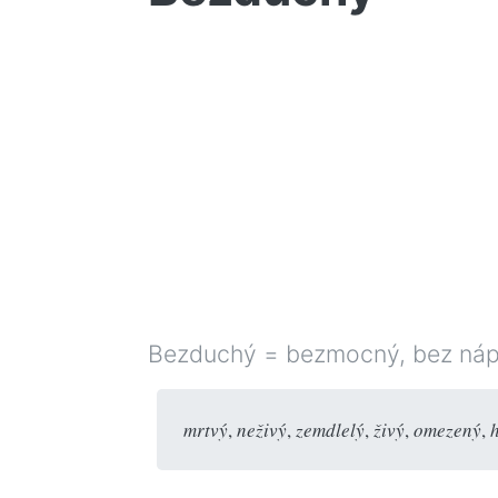
Bezduchý = bezmocný, bez nápa
mrtvý
,
neživý
,
zemdlelý
,
živý
,
omezený
,