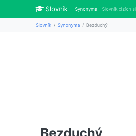
Slovník
Slovník
(aktuálně)
Synonyma
Slovník cizích s
Slovník
Synonyma
Bezduchý
Bezduchý