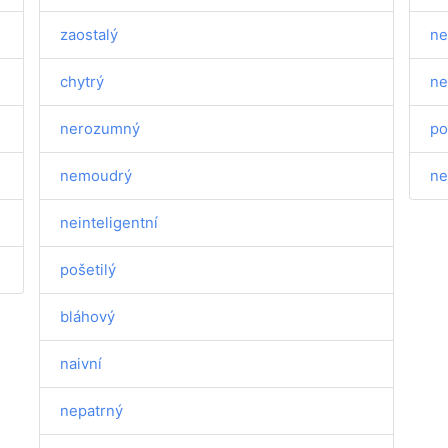
zaostalý
ne
chytrý
ne
nerozumný
po
nemoudrý
ne
neinteligentní
pošetilý
bláhový
naivní
nepatrný