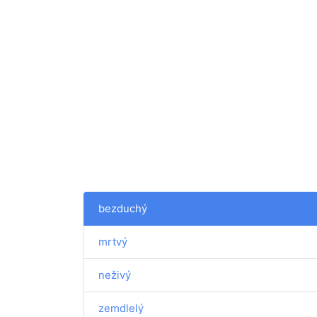
bezduchý
mrtvý
neživý
zemdlelý