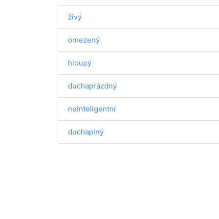
živý
omezený
hloupý
duchaprázdný
neinteligentní
duchaplný