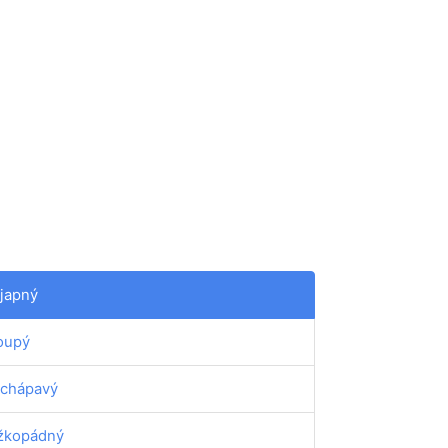
japný
oupý
chápavý
žkopádný