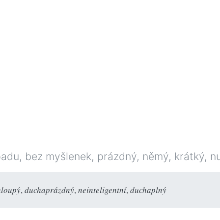
du, bez myšlenek, prázdný, němý, krátký, n
hloupý
,
duchaprázdný
,
neinteligentní
,
duchaplný