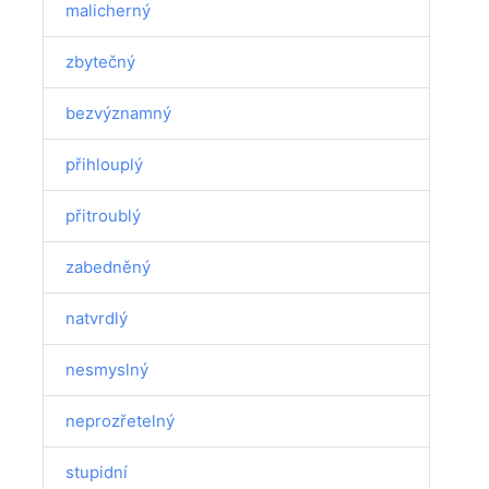
malicherný
zbytečný
bezvýznamný
přihlouplý
přitroublý
zabedněný
natvrdlý
nesmyslný
neprozřetelný
stupidní