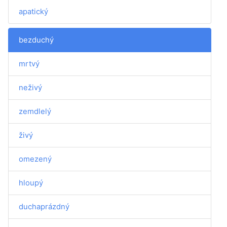
apatický
bezduchý
mrtvý
neživý
zemdlelý
živý
omezený
hloupý
duchaprázdný