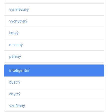
vynalézavý
vychytralý
lstivý
mazaný
pálený
inteligentní
bystrý
chytrý
vzdělaný