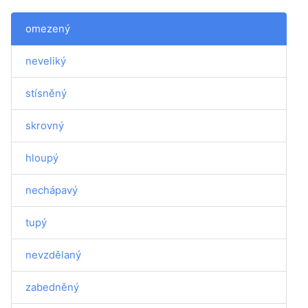
omezený
neveliký
stísněný
skrovný
hloupý
nechápavý
tupý
nevzdělaný
zabedněný