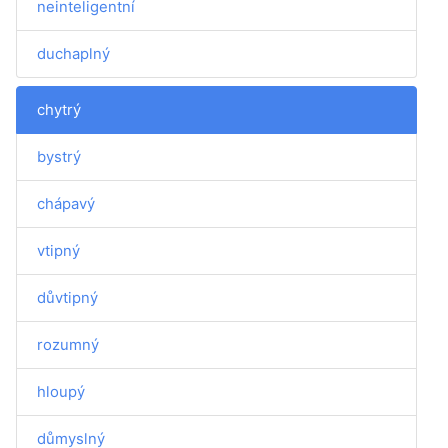
neinteligentní
duchaplný
chytrý
bystrý
chápavý
vtipný
důvtipný
rozumný
hloupý
důmyslný