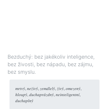
Bezduchý: bez jakékoliv inteligence,
bez živosti, bez nápadu, bez zájmu,
bez smyslu.
mrtvý
,
neživý
,
zemdlelý
,
živý
,
omezený
,
hloupý
,
duchaprázdný
,
neinteligentní
,
duchaplný