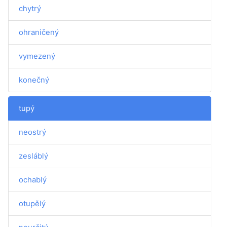
chytrý
ohraničený
vymezený
konečný
tupý
neostrý
zesláblý
ochablý
otupělý