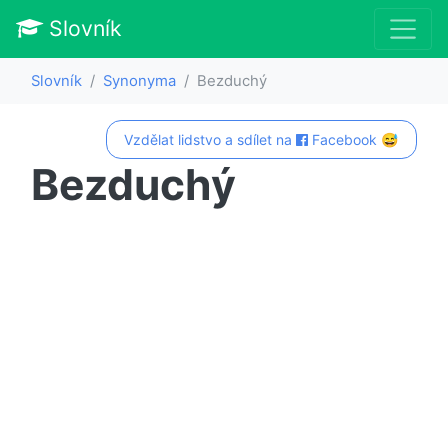
Slovník
Slovník
Synonyma
Bezduchý
Vzdělat lidstvo a sdílet na
Facebook 😅
Bezduchý