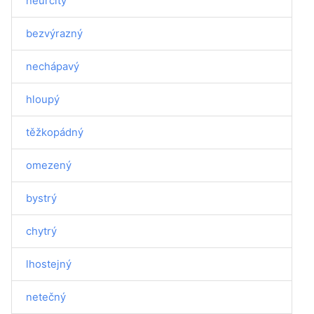
neurčitý
bezvýrazný
nechápavý
hloupý
těžkopádný
omezený
bystrý
chytrý
lhostejný
netečný