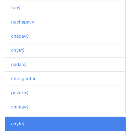
tupý
nechápavý
chápavý
chytrý
nadaný
inteligentní
pozorný
vnímavý
chytrý