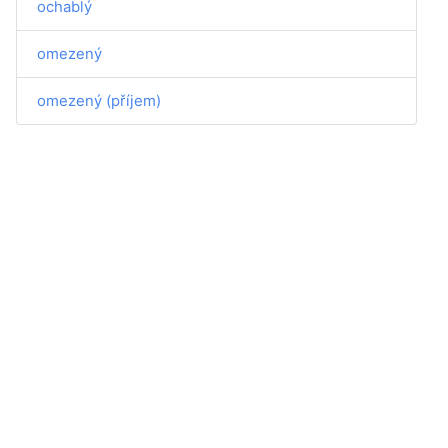
ochablý
omezený
omezený (příjem)