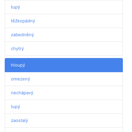
tupý
těžkopádný
zabedněný
chytrý
hloupý
omezený
nechápavý
tupý
zaostalý