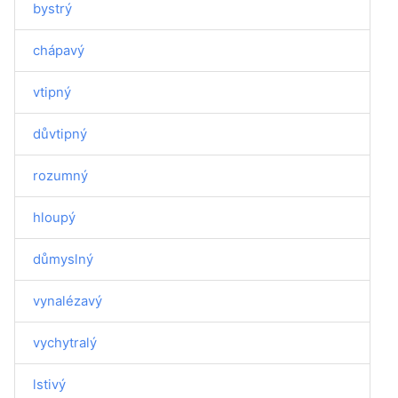
bystrý
chápavý
vtipný
důvtipný
rozumný
hloupý
důmyslný
vynalézavý
vychytralý
lstivý