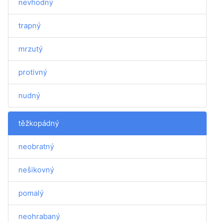
nevhodný
trapný
mrzutý
protivný
nudný
těžkopádný
neobratný
nešikovný
pomalý
neohrabaný