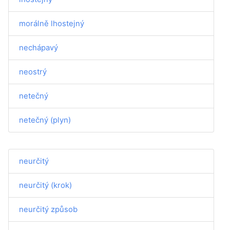
morálně lhostejný
nechápavý
neostrý
netečný
netečný (plyn)
neurčitý
neurčitý (krok)
neurčitý způsob