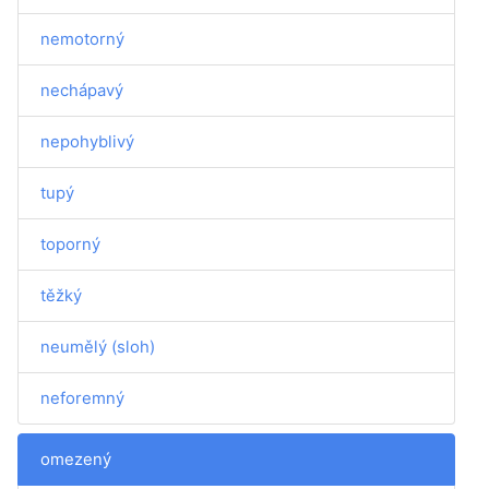
nemotorný
nechápavý
nepohyblivý
tupý
toporný
těžký
neumělý (sloh)
neforemný
omezený