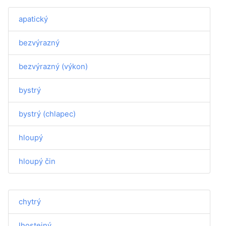
apatický
bezvýrazný
bezvýrazný (výkon)
bystrý
bystrý (chlapec)
hloupý
hloupý čin
chytrý
lhostejný