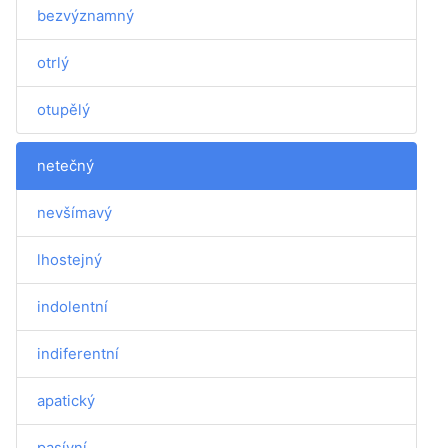
bezvýznamný
otrlý
otupělý
netečný
nevšímavý
lhostejný
indolentní
indiferentní
apatický
pasívní