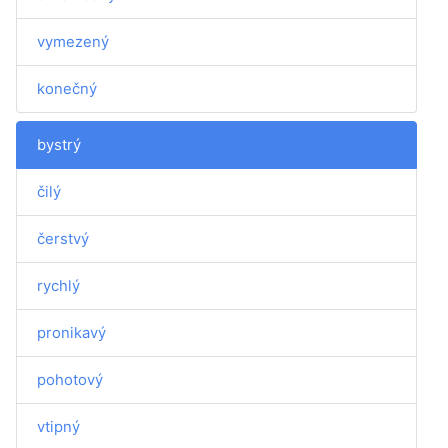
vymezený
konečný
bystrý
čilý
čerstvý
rychlý
pronikavý
pohotový
vtipný