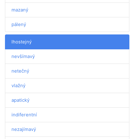
mazaný
pálený
lhostejný
nevšímavý
netečný
vlažný
apatický
indiferentní
nezajímavý