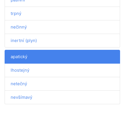
trpný
nečinný
inertní (plyn)
apatický
lhostejný
netečný
nevšímavý