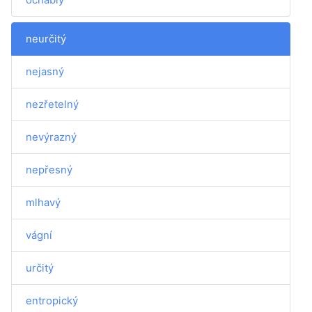
neurčitý
nejasný
nezřetelný
nevýrazný
nepřesný
mlhavý
vágní
určitý
entropický