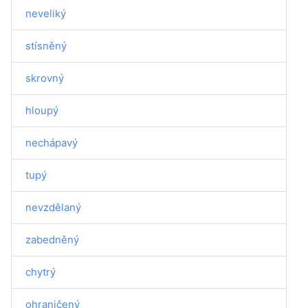
neveliký
stísněný
skrovný
hloupý
nechápavý
tupý
nevzdělaný
zabedněný
chytrý
ohraničený