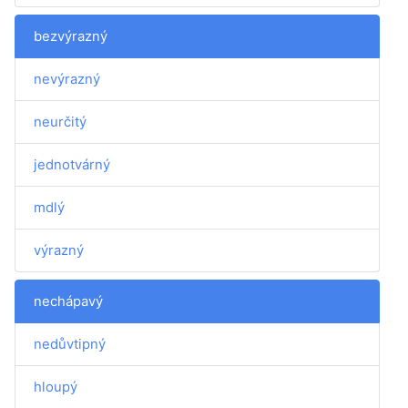
bezvýrazný
nevýrazný
neurčitý
jednotvárný
mdlý
výrazný
nechápavý
nedůvtipný
hloupý