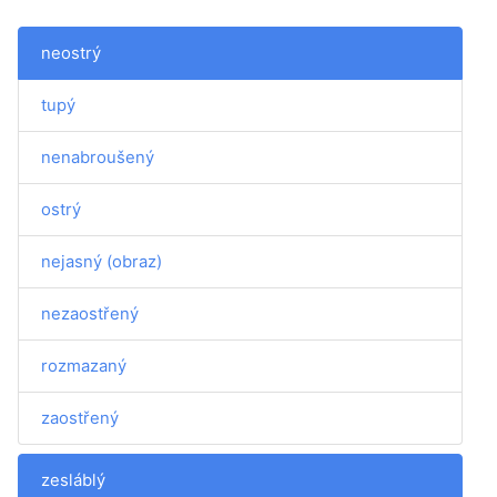
neostrý
tupý
nenabroušený
ostrý
nejasný (obraz)
nezaostřený
rozmazaný
zaostřený
zesláblý