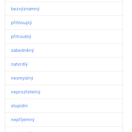
bezvýznamný
přihlouplý
přitroublý
zabedněný
natvrdlý
nesmyslný
neprozřetelný
stupidní
nepříjemný