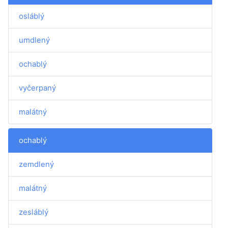
osláblý
umdlený
ochablý
vyčerpaný
malátný
ochablý
zemdlený
malátný
zesláblý