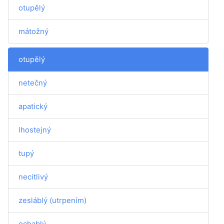
otupělý
mátožný
otupělý
netečný
apatický
lhostejný
tupý
necitlivý
zesláblý (utrpením)
ochablý