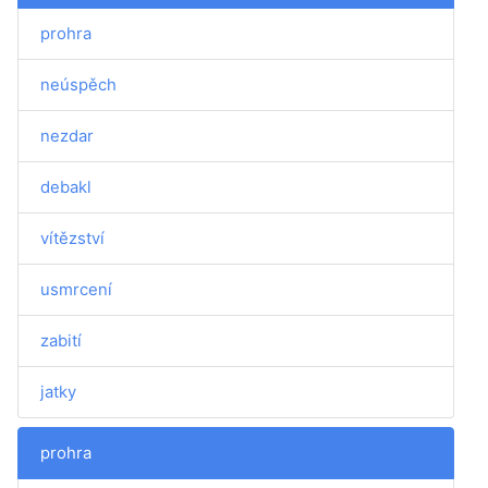
prohra
neúspěch
nezdar
debakl
vítězství
usmrcení
zabití
jatky
prohra